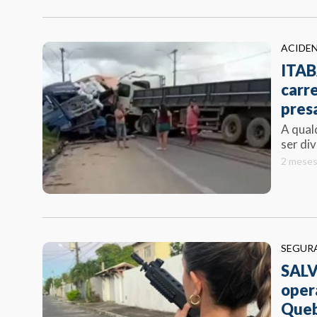
ACIDE
ITAB
carre
pres
A qual
ser div
2 meses
SEGUR
SALV
oper
Que