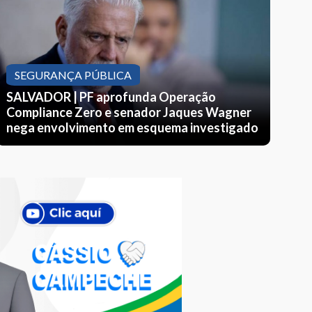
SE
IN
SEGURANÇA PÚBLICA
Sã
SALVADOR | PF aprofunda Operação
Compliance Zero e senador Jaques Wagner
ag
nega envolvimento em esquema investigado