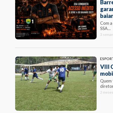
Barre
gara
baia
Com a v
SSA...
3 seman
ESPOR
VIII
mobi
Quem t
direto
2 meses