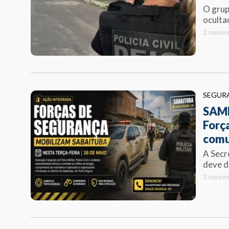
O grup
ocultaç
2 meses
SEGUR
SAMB
Forç
comu
A Secr
deve di
3 meses