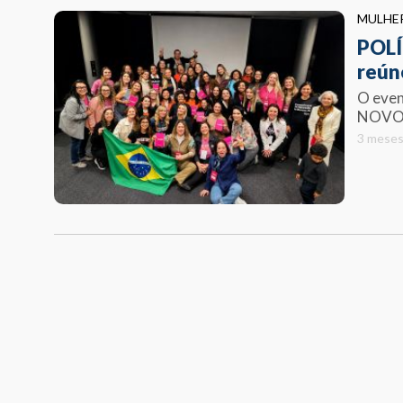
MULHE
POLÍ
reún
O even
NOVO 
3 meses