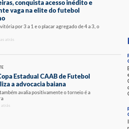
iras, conquista acesso inédito e
nte vaga na elite do futebol
no
itória por 3 a 1 e o placar agregado de 4 a 3, o
as atrás
TE
 Copa Estadual CAAB de Futebol
liza a advocacia baiana
ambém avalia positivamente o torneio é a
ra
 atrás