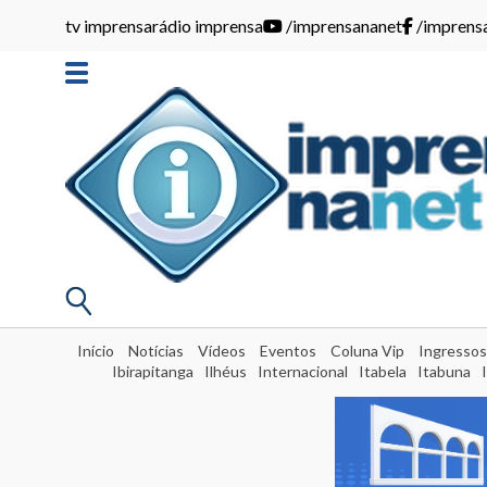
tv imprensa
rádio imprensa
/imprensananet
/imprens
Início
Notícias
Vídeos
Eventos
Coluna Vip
Ingressos
Ibirapitanga
Ilhéus
Internacional
Itabela
Itabuna