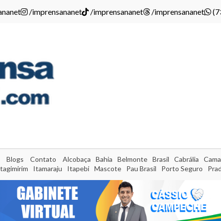
ananet
/imprensananet
/imprensananet
/imprensananet
(7
Blogs
Contato
Alcobaça
Bahia
Belmonte
Brasil
Cabrália
Cama
Itagimirim
Itamaraju
Itapebi
Mascote
Pau Brasil
Porto Seguro
Pra