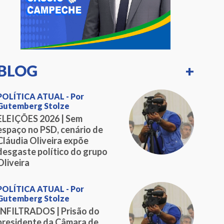
BLOG
+
POLÍTICA ATUAL - Por
Gutemberg Stolze
ELEIÇÕES 2026 | Sem
espaço no PSD, cenário de
Cláudia Oliveira expõe
desgaste político do grupo
Oliveira
POLÍTICA ATUAL - Por
Gutemberg Stolze
INFILTRADOS | Prisão do
presidente da Câmara de