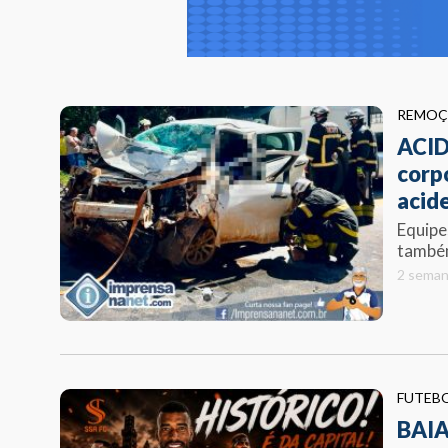
REMO
ACID
corp
acid
Equipe
também
2 seman
FUTEB
BAIA