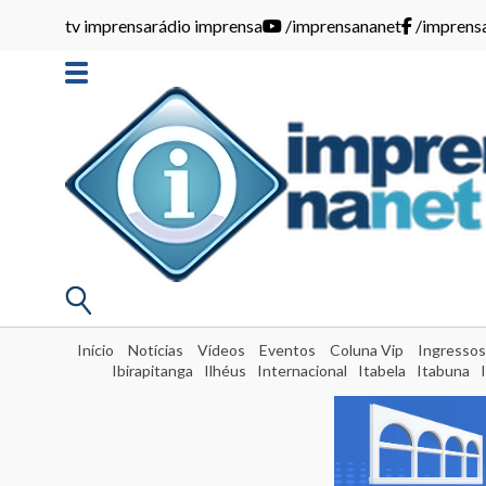
tv imprensa
rádio imprensa
/imprensananet
/imprens
Início
Notícias
Vídeos
Eventos
Coluna Vip
Ingressos
Ibirapitanga
Ilhéus
Internacional
Itabela
Itabuna