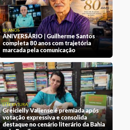
80 ANOS
ANIVERSÁRIO | Guilherme Santos
completa 80 anos com trajetória
marcada pela comunicação
LITERATURA
Greicielly Valiense é premiada após
votação expressiva e consolida
destaque no cenário literário da Bahia