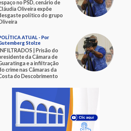
espaço no PSD, cenário de
Cláudia Oliveira expõe
desgaste político do grupo
Oliveira
POLÍTICA ATUAL - Por
Gutemberg Stolze
INFILTRADOS | Prisão do
presidente da Câmara de
Guaratinga e a infiltração
do crime nas Câmaras da
Costa do Descobrimento