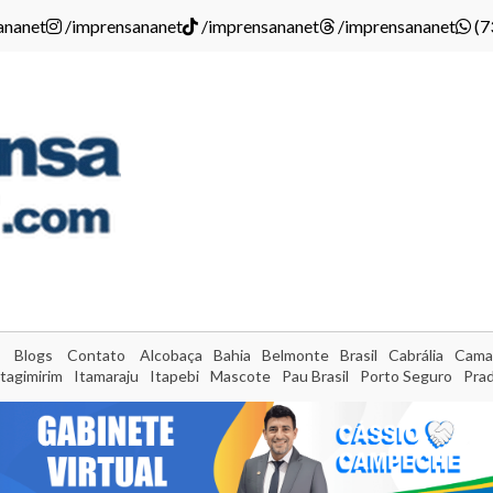
ananet
/imprensananet
/imprensananet
/imprensananet
(7
Blogs
Contato
Alcobaça
Bahia
Belmonte
Brasil
Cabrália
Cama
Itagimirim
Itamaraju
Itapebi
Mascote
Pau Brasil
Porto Seguro
Pra