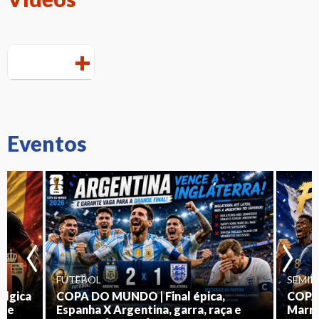
+
Eventos
‹
›
FUTEBOL
SEMIF
elgica
COPA DO MUNDO | Final épica,
COPA
 de
Espanha X Argentina, garra, raça e
Marro