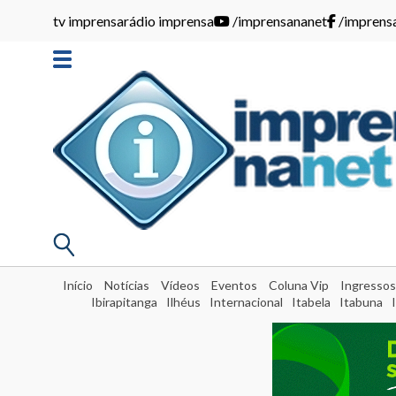
tv imprensa
rádio imprensa
/imprensananet
/imprens
Início
Notícias
Vídeos
Eventos
Coluna Vip
Ingressos
Ibirapitanga
Ilhéus
Internacional
Itabela
Itabuna