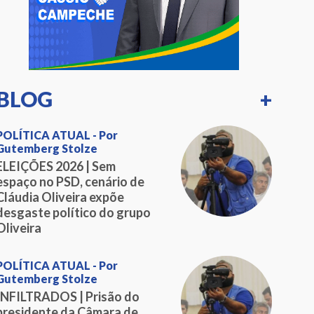
BLOG
+
POLÍTICA ATUAL - Por
Gutemberg Stolze
ELEIÇÕES 2026 | Sem
espaço no PSD, cenário de
Cláudia Oliveira expõe
desgaste político do grupo
Oliveira
POLÍTICA ATUAL - Por
Gutemberg Stolze
INFILTRADOS | Prisão do
presidente da Câmara de