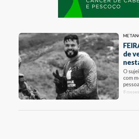
METAN
FEIR
de v
nest
O suje
com me
pessoa.
8 meses