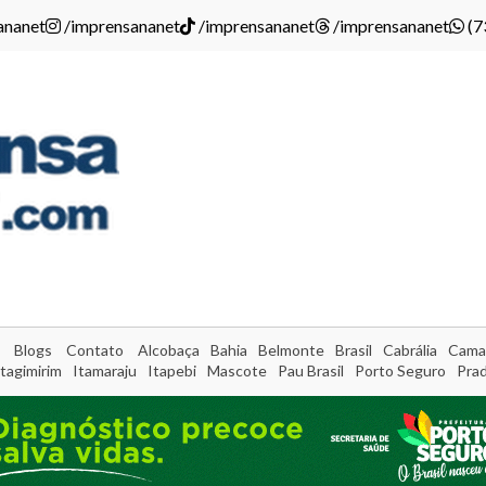
ananet
/imprensananet
/imprensananet
/imprensananet
(7
Blogs
Contato
Alcobaça
Bahia
Belmonte
Brasil
Cabrália
Cama
Itagimirim
Itamaraju
Itapebi
Mascote
Pau Brasil
Porto Seguro
Pra