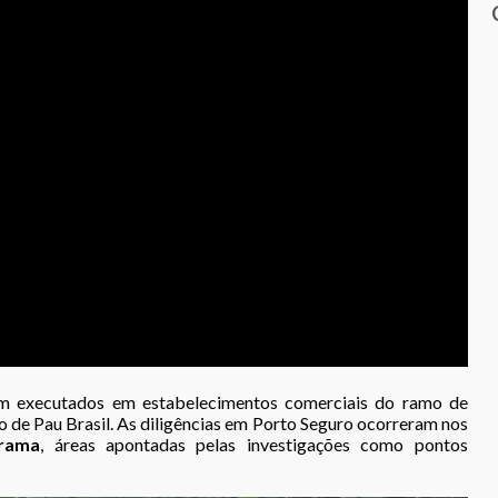
m executados em estabelecimentos comerciais do ramo de
o de Pau Brasil. As diligências em Porto Seguro ocorreram nos
rama
, áreas apontadas pelas investigações como pontos