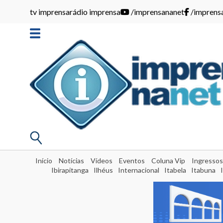
tv imprensa
rádio imprensa
/imprensananet
/imprens
Início
Notícias
Vídeos
Eventos
Coluna Vip
Ingressos
Ibirapitanga
Ilhéus
Internacional
Itabela
Itabuna