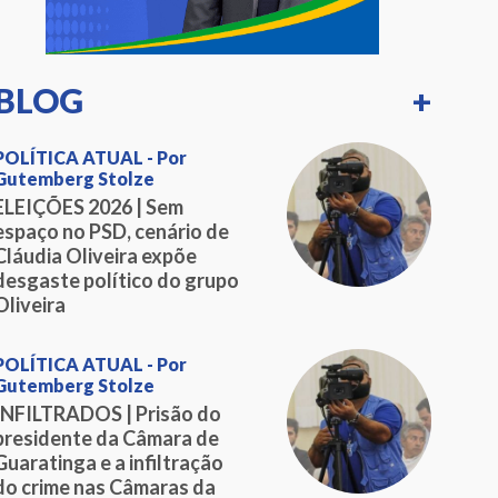
BLOG
+
POLÍTICA ATUAL - Por
Gutemberg Stolze
ELEIÇÕES 2026 | Sem
espaço no PSD, cenário de
Cláudia Oliveira expõe
desgaste político do grupo
Oliveira
POLÍTICA ATUAL - Por
Gutemberg Stolze
INFILTRADOS | Prisão do
presidente da Câmara de
Guaratinga e a infiltração
do crime nas Câmaras da