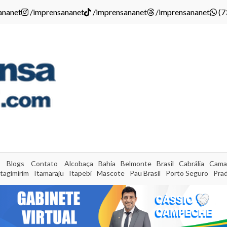
ananet
/imprensananet
/imprensananet
/imprensananet
(7
Blogs
Contato
Alcobaça
Bahia
Belmonte
Brasil
Cabrália
Cama
Itagimirim
Itamaraju
Itapebi
Mascote
Pau Brasil
Porto Seguro
Pra