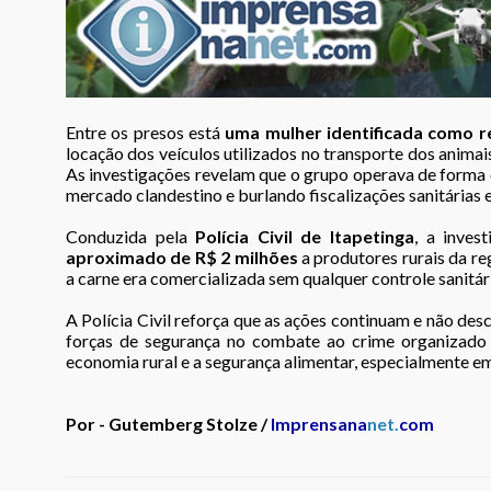
Entre os presos está
uma mulher identificada como r
locação dos veículos utilizados no transporte dos animais 
As investigações revelam que o grupo operava de forma 
mercado clandestino e burlando fiscalizações sanitárias e
Conduzida pela
Polícia Civil de Itapetinga
, a inve
aproximado de R$ 2 milhões
a produtores rurais da re
a carne era comercializada sem qualquer controle sanitár
A Polícia Civil reforça que as ações continuam e não des
forças de segurança no combate ao crime organizado e
economia rural e a segurança alimentar, especialmente e
Por - Gutemberg Stolze /
Imprensana
net.
com