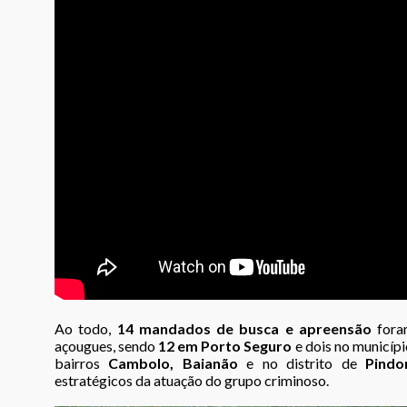
Ao todo,
14 mandados de busca e apreensão
fora
açougues, sendo
12 em Porto Seguro
e dois no municípi
bairros
Cambolo, Baianão
e no distrito de
Pindo
estratégicos da atuação do grupo criminoso.