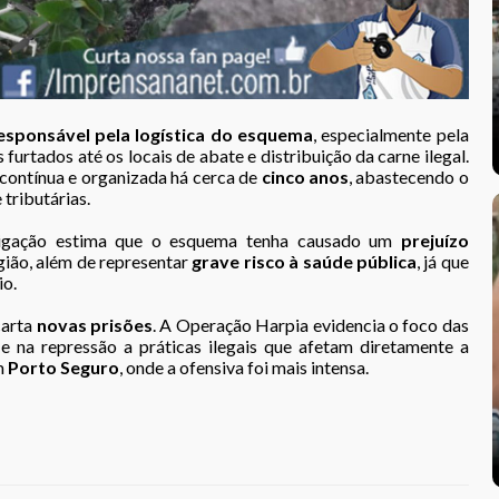
esponsável pela logística do esquema
, especialmente pela
furtados até os locais de abate e distribuição da carne ilegal.
contínua e organizada há cerca de
cinco anos
, abastecendo o
 tributárias.
stigação estima que o esquema tenha causado um
prejuízo
gião, além de representar
grave risco à saúde pública
, já que
io.
carta
novas prisões
. A Operação Harpia evidencia o foco das
 na repressão a práticas ilegais que afetam diretamente a
m
Porto Seguro
, onde a ofensiva foi mais intensa.