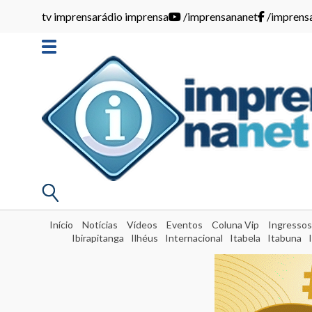
tv imprensa
rádio imprensa
/imprensananet
/imprens
Início
Notícias
Vídeos
Eventos
Coluna Vip
Ingressos
Ibirapitanga
Ilhéus
Internacional
Itabela
Itabuna