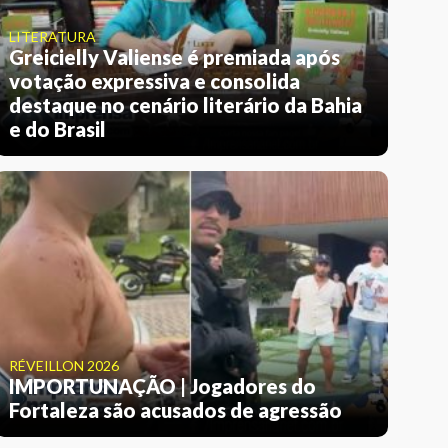
LITERATURA
Greicielly Valiense é premiada após
votação expressiva e consolida
destaque no cenário literário da Bahia
e do Brasil
RÉVEILLON 2026
IMPORTUNAÇÃO | Jogadores do
Fortaleza são acusados de agressão