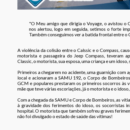
"O Meu amigo que dirigia o Voyage, o avistou o Ca
nos alertou, logo em seguida, setimos o forte im
Também conseguimos ver a batida frontal entre o 
A violência da colisão entre o Calssic e o Compass, causo
motorista e passageira do Jeep Compass, teveram ape
Classic, o motorista, sua esposa, uma criança e um idoso,
Primeiros a chegarem no acidente, uma guarnição com ag
local e acionaram a SAMU 192, o Corpo de Bombeiros 
GCM e populares prestaram os primeiros socorros às ví
mãe que teve várias escoriações, já o motorista e o idoso,
Com a chegada da SAMU e Corpo de Bombeiros, as vítiam
à gravidade dos ferimentos do idoso, os socorristas i
hospital. O motorista que também sofreu graves ferim
não foi divulgado o estado de saúde das vítimas!