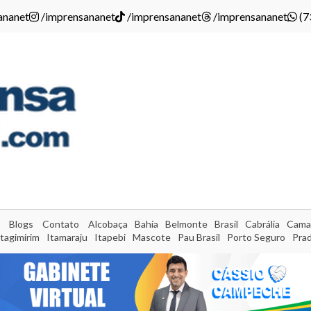
ananet
/imprensananet
/imprensananet
/imprensananet
(7
Blogs
Contato
Alcobaça
Bahia
Belmonte
Brasil
Cabrália
Cama
Itagimirim
Itamaraju
Itapebi
Mascote
Pau Brasil
Porto Seguro
Pra