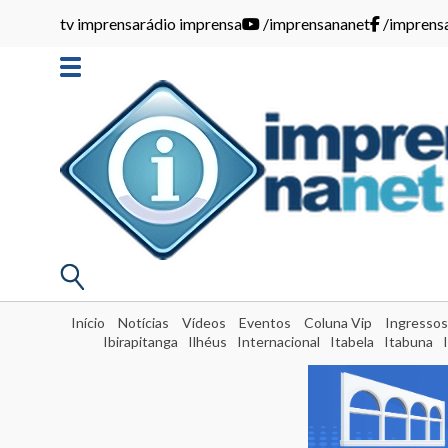
tv imprensa
rádio imprensa
/imprensananet
/imprens
Início
Notícias
Vídeos
Eventos
Coluna Vip
Ingressos
Ibirapitanga
Ilhéus
Internacional
Itabela
Itabuna