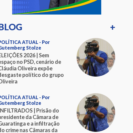
BLOG
+
POLÍTICA ATUAL - Por
Gutemberg Stolze
ELEIÇÕES 2026 | Sem
espaço no PSD, cenário de
Cláudia Oliveira expõe
desgaste político do grupo
Oliveira
POLÍTICA ATUAL - Por
Gutemberg Stolze
INFILTRADOS | Prisão do
presidente da Câmara de
Guaratinga e a infiltração
do crime nas Câmaras da