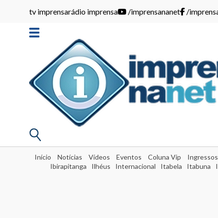
tv imprensa
rádio imprensa
/imprensananet
/imprens
Início
Notícias
Vídeos
Eventos
Coluna Vip
Ingressos
Ibirapitanga
Ilhéus
Internacional
Itabela
Itabuna