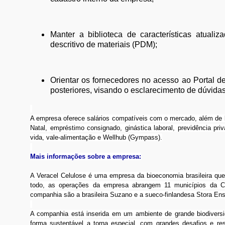
Manter a biblioteca de características atual
descritivo de materiais (PDM);
Orientar os fornecedores no acesso ao Portal de
posteriores, visando o esclarecimento de dúvida
A empresa oferece salários compatíveis com o mercado, além de b
Natal, empréstimo consignado, ginástica laboral, previdência pri
vida, vale-alimentação e Wellhub (Gympass).
Mais informações sobre a empresa:
A Veracel Celulose é uma empresa da bioeconomia brasileira que p
todo, as operações da empresa abrangem 11 municípios da Co
companhia são a brasileira Suzano e a sueco-finlandesa Stora En
A companhia está inserida em um ambiente de grande biodiversid
forma sustentável a torna especial, com grandes desafios e r