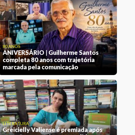
80 ANOS
ANIVERSÁRIO | Guilherme Santos
completa 80 anos com trajetória
marcada pela comunicação
LITERATURA
Greicielly Valiense é premiada após