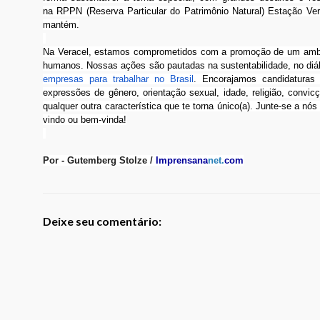
na RPPN (Reserva Particular do Patrimônio Natural) Estação Ve
mantém.
Na Veracel, estamos comprometidos com a promoção de um ambient
humanos. Nossas ações são pautadas na sustentabilidade, no diálo
empresas para trabalhar no Brasil
. Encorajamos candidaturas 
expressões de gênero, orientação sexual, idade, religião, convicçã
qualquer outra característica que te torna único(a). Junte-se a nó
vindo ou bem-vinda!
Por - Gutemberg Stolze /
Imprensana
net.
com
Deixe seu comentário: