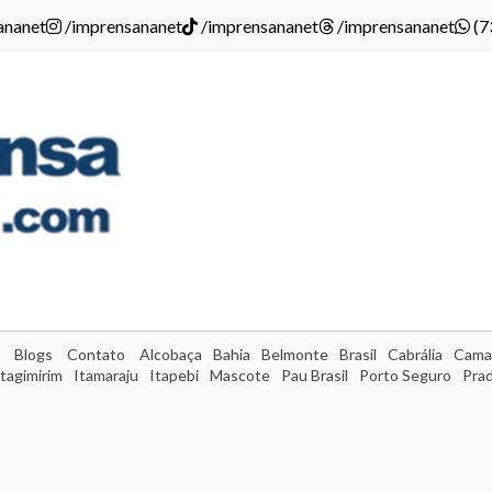
ananet
/imprensananet
/imprensananet
/imprensananet
(7
Blogs
Contato
Alcobaça
Bahia
Belmonte
Brasil
Cabrália
Cama
Itagimirim
Itamaraju
Itapebi
Mascote
Pau Brasil
Porto Seguro
Pra