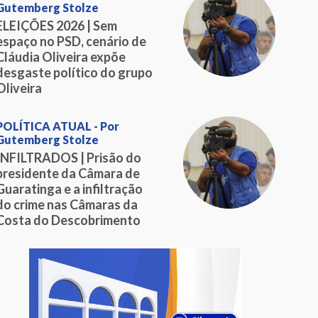
Gutemberg Stolze
ELEIÇÕES 2026 | Sem
espaço no PSD, cenário de
Cláudia Oliveira expõe
desgaste político do grupo
Oliveira
POLÍTICA ATUAL - Por
Gutemberg Stolze
INFILTRADOS | Prisão do
presidente da Câmara de
Guaratinga e a infiltração
do crime nas Câmaras da
Costa do Descobrimento