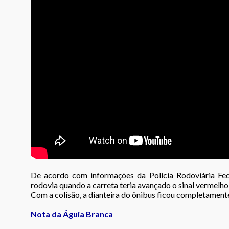
De acordo com informações da Polícia Rodoviária Fed
rodovia quando a carreta teria avançado o sinal vermelho e
Com a colisão, a dianteira do ônibus ficou completamente
Nota da Águia Branca