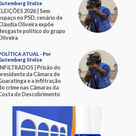
Gutemberg Stolze
ELEIÇÕES 2026 | Sem
espaço no PSD, cenário de
Cláudia Oliveira expõe
desgaste político do grupo
Oliveira
POLÍTICA ATUAL - Por
Gutemberg Stolze
INFILTRADOS | Prisão do
presidente da Câmara de
Guaratinga e a infiltração
do crime nas Câmaras da
Costa do Descobrimento