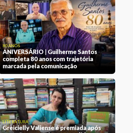
80 ANOS
ANIVERSÁRIO | Guilherme Santos
completa 80 anos com trajetória
marcada pela comunicação
LITERATURA
Greicielly Valiense é premiada após