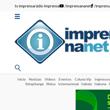
tv imprensa
rádio imprensa
/imprensananet
/imprens
Início
Notícias
Vídeos
Eventos
Coluna Vip
Ingressos
Ibirapitanga
Ilhéus
Internacional
Itabela
Itabuna