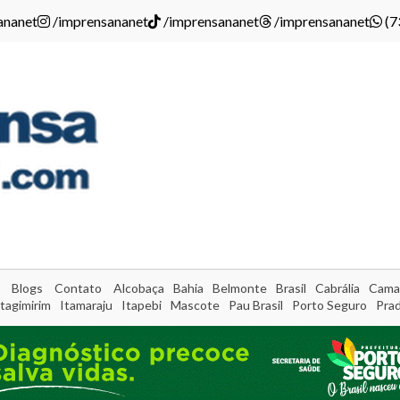
ananet
/imprensananet
/imprensananet
/imprensananet
(7
Blogs
Contato
Alcobaça
Bahia
Belmonte
Brasil
Cabrália
Cama
Itagimirim
Itamaraju
Itapebi
Mascote
Pau Brasil
Porto Seguro
Pra