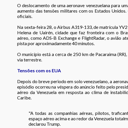
O deslocamento de uma aeronave venezuelana para uma 
aumento das tensões militares com os Estados Unidos.
oficiais.
Na sexta-feira 28, o Airbus A319-133, de matrícula YV
Helena de Uairén, cidade que faz fronteira com o Br
aéreo, como ADS-B Exchange e FlightRadar, o avião ate
pista por aproximadamente 40 minutos.
O município está a cerca de 250 km de Pacaraima (RR), 
via terrestre.
Tensões com os EUA
Depois do breve periodo em solo venezuelano, a aeronav
episódio ocorreu na véspera do anúncio feito pelo pre
aéreo da Venezuela em resposta ao clima de instabili
Caribe.
"A todas as companhias aéreas, pilotos, trafica
espaço aéreo acima e ao redor da Venezuela totalm
declarou Trump.