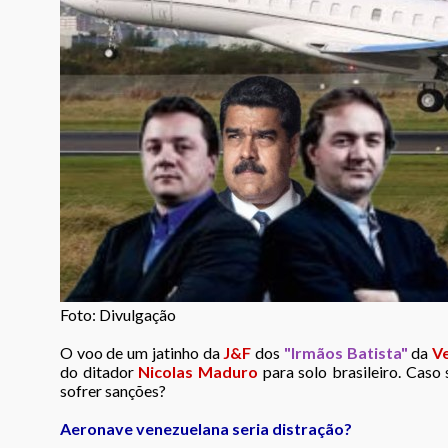
Foto: Divulgação
O voo de um jatinho da
J&F
dos
"Irmãos Batista"
da
V
do ditador
Nicolas Maduro
para solo brasileiro. Caso 
sofrer sanções?
Aeronave venezuelana seria distração?