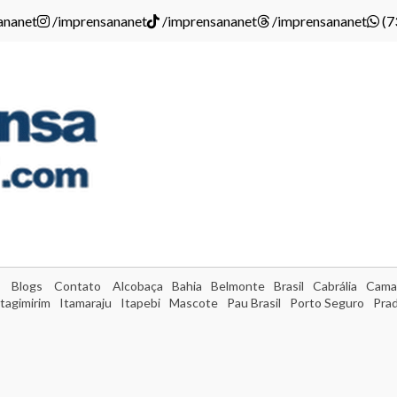
ananet
/imprensananet
/imprensananet
/imprensananet
(7
Blogs
Contato
Alcobaça
Bahia
Belmonte
Brasil
Cabrália
Cama
Itagimirim
Itamaraju
Itapebi
Mascote
Pau Brasil
Porto Seguro
Pra