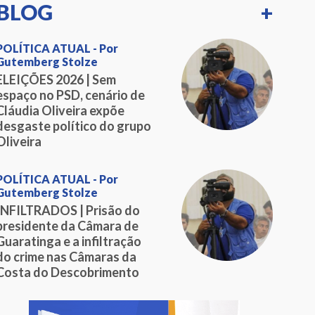
BLOG
+
POLÍTICA ATUAL - Por
Gutemberg Stolze
ELEIÇÕES 2026 | Sem
espaço no PSD, cenário de
Cláudia Oliveira expõe
desgaste político do grupo
Oliveira
POLÍTICA ATUAL - Por
Gutemberg Stolze
INFILTRADOS | Prisão do
presidente da Câmara de
Guaratinga e a infiltração
do crime nas Câmaras da
Costa do Descobrimento