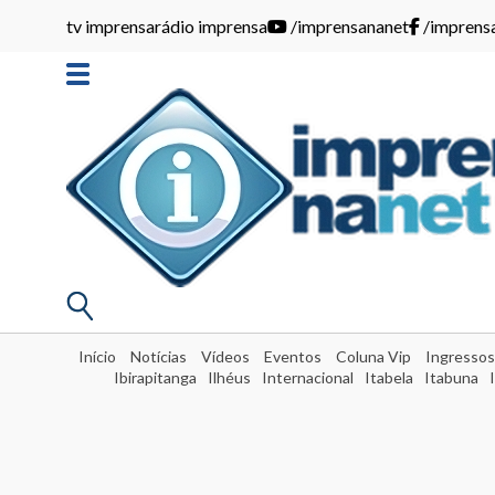
tv imprensa
rádio imprensa
/imprensananet
/imprens
Início
Notícias
Vídeos
Eventos
Coluna Vip
Ingressos
Ibirapitanga
Ilhéus
Internacional
Itabela
Itabuna