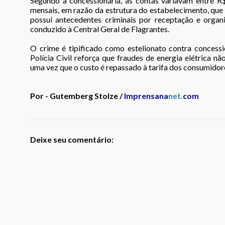
Segundo a concessionária, as contas variavam entre 
mensais, em razão da estrutura do estabelecimento, que 
possui antecedentes criminais por receptação e organ
conduzido à Central Geral de Flagrantes.
O crime é tipificado como estelionato contra concessio
Polícia Civil reforça que fraudes de energia elétrica n
uma vez que o custo é repassado à tarifa dos consumidor
Por - Gutemberg Stolze /
Imprensana
net.
com
Deixe seu comentário: