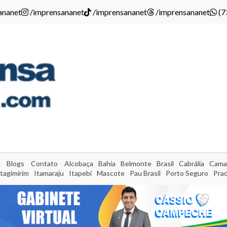
ananet
/imprensananet
/imprensananet
/imprensananet
(7
Blogs
Contato
Alcobaça
Bahia
Belmonte
Brasil
Cabrália
Cama
Itagimirim
Itamaraju
Itapebi
Mascote
Pau Brasil
Porto Seguro
Pra