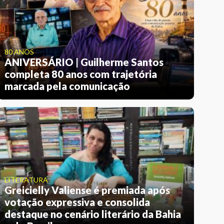
80 ANOS
ANIVERSÁRIO | Guilherme Santos
completa 80 anos com trajetória
marcada pela comunicação
LITERATURA
Greicielly Valiense é premiada após
votação expressiva e consolida
destaque no cenário literário da Bahia