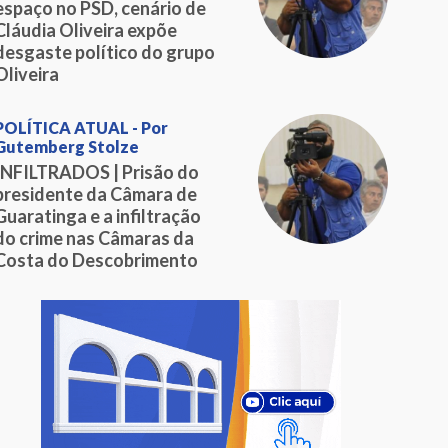
espaço no PSD, cenário de
Cláudia Oliveira expõe
desgaste político do grupo
Oliveira
POLÍTICA ATUAL - Por
Gutemberg Stolze
INFILTRADOS | Prisão do
presidente da Câmara de
Guaratinga e a infiltração
do crime nas Câmaras da
Costa do Descobrimento