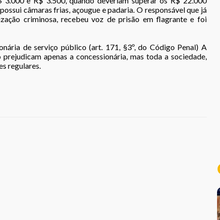
R$ 3.000 e R$ 3.500, quando deveriam superar os R$ 22.000
possui câmaras frias, açougue e padaria. O responsável que já
ização criminosa, recebeu voz de prisão em flagrante e foi
nária de serviço público (art. 171, §3º, do Código Penal) A
ão prejudicam apenas a concessionária, mas toda a sociedade,
es regulares.