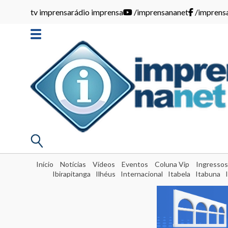
tv imprensa
rádio imprensa
/imprensananet
/imprens
Início
Notícias
Vídeos
Eventos
Coluna Vip
Ingressos
Ibirapitanga
Ilhéus
Internacional
Itabela
Itabuna