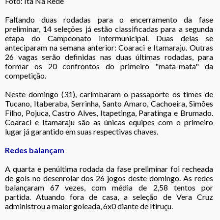
Foto: Ita Na Rede
Faltando duas rodadas para o encerramento da fase
preliminar, 14 seleções já estão classificadas para a segunda
etapa do Campeonato Intermunicipal. Duas delas se
anteciparam na semana anterior: Coaraci e Itamaraju. Outras
26 vagas serão definidas nas duas últimas rodadas, para
formar os 20 confrontos do primeiro "mata-mata" da
competição.
Neste domingo (31), carimbaram o passaporte os times de
Tucano, Itaberaba, Serrinha, Santo Amaro, Cachoeira, Simões
Filho, Pojuca, Castro Alves, Itapetinga, Paratinga e Brumado.
Coaraci e Itamaraju são as únicas equipes com o primeiro
lugar já garantido em suas respectivas chaves.
Redes balançam
A quarta e penúltima rodada da fase preliminar foi recheada
de gols no desenrolar dos 26 jogos deste domingo. As redes
balançaram 67 vezes, com média de 2,58 tentos por
partida. Atuando fora de casa, a seleção de Vera Cruz
administrou a maior goleada, 6x0 diante de Itiruçu.