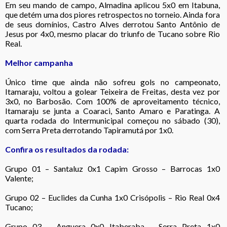
Em seu mando de campo, Almadina aplicou 5x0 em Itabuna,
que detém uma dos piores retrospectos no torneio. Ainda fora
de seus domínios, Castro Alves derrotou Santo Antônio de
Jesus por 4x0, mesmo placar do triunfo de Tucano sobre Rio
Real.
Melhor campanha
Único time que ainda não sofreu gols no campeonato,
Itamaraju, voltou a golear Teixeira de Freitas, desta vez por
3x0, no Barbosão. Com 100% de aproveitamento técnico,
Itamaraju se junta a Coaraci, Santo Amaro e Paratinga. A
quarta rodada do Intermunicipal começou no sábado (30),
com Serra Preta derrotando Tapiramutá por 1x0.
Confira os resultados da rodada:
Grupo 01 – Santaluz 0x1 Capim Grosso – Barrocas 1x0
Valente;
Grupo 02 – Euclides da Cunha 1x0 Crisópolis – Rio Real 0x4
Tucano;
Grupo 03 – Anguera 0x0 Itaberaba – Serra Preta 1x0