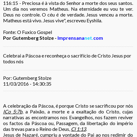
116:15 - Preciosa é à vista do Senhor a morte dos seus santos.
Um dia nos veremos Matheus. Na eternidade eu vou te ver.
Deus no controle. O céu é de verdade. Jesus venceu a morte.
Matheus está vivo. Jesus vive", escreveu Eyshila.
Fonte: O Fuxico Gospel
Por Gutemberg Stolze -
Imprensana
net.
com
Celebrai a Páscoa e reconheça o sacrifício de Cristo Jesus por
todos nós
Por: Gutemberg Stolze
11/03/2016 - 14:30:35
A celebração da Páscoa, é porque Cristo se sacrificou por nós
ICo 5:7b,
a Paixão, a morte e a exaltação do Cristo, cujas
narrativas as encontramos nos Evangelhos, nos fazem reviver
os factos da Páscoa ou, Passagem, da libertação do império
das trevas para o Reino de Deus,
Cl 1:13
.
Jesus de Nazaré, cumpriu a vontade do Pai ao nos redimir do