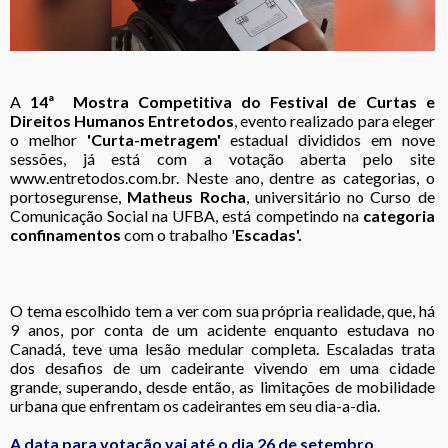
A
14ª Mostra Competitiva do Festival de Curtas e
Direitos Humanos Entretodos
, evento realizado para eleger
o melhor
'Curta-metragem'
estadual divididos em nove
sessões, já está com a votação aberta pelo site
www.entretodos.com.br. Neste ano, dentre as categorias, o
portosegurense,
Matheus Rocha
, universitário no Curso de
Comunicação Social na UFBA, está competindo na
categoria
confinamentos
com o trabalho '
Escadas'.
O tema escolhido tem a ver com sua própria realidade, que, há
9 anos, por conta de um acidente enquanto estudava no
Canadá, teve uma lesão medular completa. Escaladas trata
dos desafios de um cadeirante vivendo em uma cidade
grande, superando, desde então, as limitações de mobilidade
urbana que enfrentam os cadeirantes em seu dia-a-dia.
A data para votação vai até o dia 26 de setembro